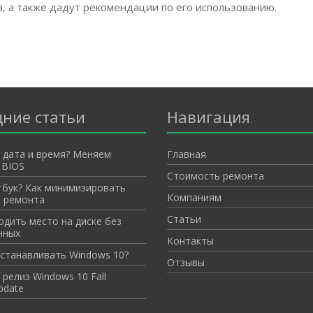
, а также дадут рекомендации по его использованию.
дние статьи
Навигация
 дата и время? Меняем
Главная
 BIOS
Стоимость ремонта
тбук? Как минимизировать
Компаниям
 ремонта
Статьи
одить место на диске без
нных
Контакты
устанавливать Windows 10?
Отзывы
релиз Windows 10 Fall
pdate