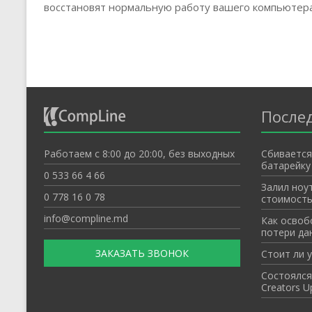
восстановят нормальную работу вашего компьютера
После
Работаем с 8:00 до 20:00, без выходных
Cбивается
батарейку
0 533 66 4 66
Залил ноу
0 778 16 0 78
стоимость
info@compline.md
Как освоб
потери да
ЗАКАЗАТЬ ЗВОНОК
Стоит ли 
Состоялся 
Creators U