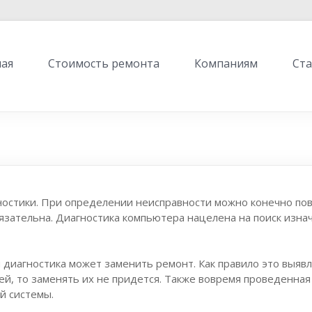
ная
Стоимость ремонта
Компаниям
Ст
остики. При определении неисправности можно конечно пове
зательна. Диагностика компьютера нацелена на поиск изнач
 диагностика может заменить ремонт. Как правило это выяв
ей, то заменять их не придется. Также вовремя проведенна
й системы.